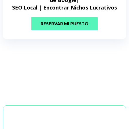
SEO Local | Encontrar Nichos Lucrativos
RESERVAR MI PUESTO
PARA QUIÉN ES ESTE CURSO?
Este curso de SEO Local fue creado para emprendedores reales
— no los de corbata, sino los que tienen hambre de salir adelante
y cero pesos en el bolsillo. Si tenés ganas, pero todavía no ves
resultados, este curso es para vos:
EMPRENDEDORES CON UNA IDEA LOCAL,