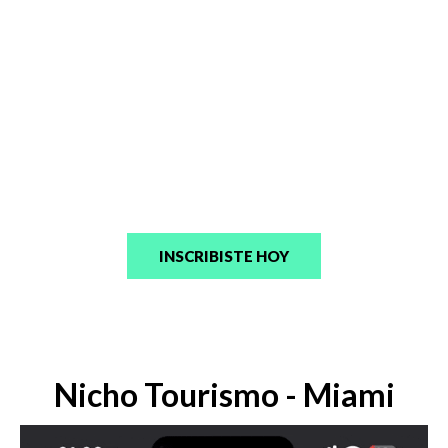
de las personas ignoran los anuncios pagos y hacen clic
directamente en los resultados orgánicos (Fuente: Search
Engine Journal)
100%
contenido de calle, sin vueltas. Solo lo que funciona en la
práctica
INSCRIBISTE HOY
Nicho Tourismo - Miami